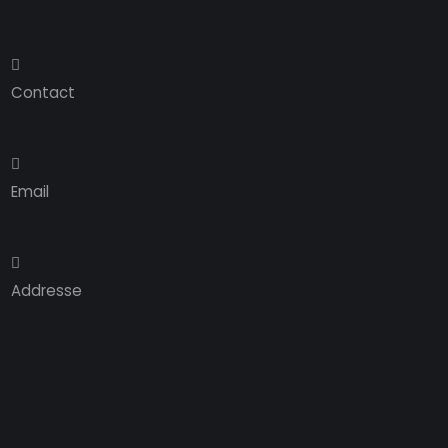
Contact
450-328-2827
Email
info@exponentielmedia.ca
Addresse
Montréal, Québec, H2L 4C6, Canada