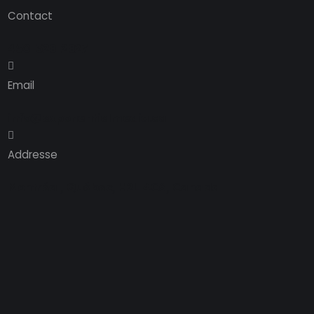
Contact
450-328-2827
Email
info@exponentielmedia.ca
Addresse
Montréal, Québec, H2L 4C6, Canada